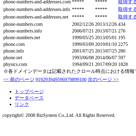
phone-numbers-and-addresses.com
*****
*****
取得す
phone-numbers-and-addresses.info
*****
*****
取得す
phone-numbers-and-addresses.net
*****
*****
取得す
phone-numbers.com
2002/12/26
2013/12/26
434
phone-numbers.info
2006/07/21
2013/07/21
276
phone-numbers.net
1999/05/25
2013/05/01
195
phone.com
1999/03/09
2019/01/10
2275
phone.info
2001/07/25
2013/07/25
280
phone.net
1993/06/08
2014/06/07
597
physics.com
1994/09/21
2017/09/20
1828
※各ドメインデータは記載されたクロール時点における情報
<< 前のページ
91
92
93
94
95
96
97
98
99
100
次のページ >>
トップページ
データベース
リンク
copyright© 2008 BizSystem Co.,Ltd. All Rights Reserved.