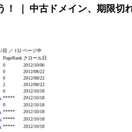
う！ ｜ 中古ドメイン、期限切
ジ目 ／ 132 ページ中
PageRank
クロール日
0
2012/10/06
0
2012/08/22
0
2012/08/22
2
2012/08/22
0
2012/10/18
る
*****
2012/10/18
0
2012/10/18
る
*****
2012/10/18
る
*****
2012/10/18
る
*****
2012/10/18