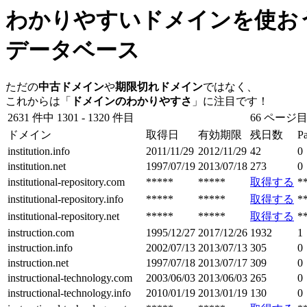
わかりやすいドメインを使お
データベース
ただの
中古ドメイン
や
期限切れドメイン
ではなく、
これからは「
ドメインのわかりやすさ
」に注目です！
2631 件中 1301 - 1320 件目
66 ページ目
ドメイン
取得日
有効期限
残日数
P
institution.info
2011/11/29
2012/11/29
42
0
institution.net
1997/07/19
2013/07/18
273
0
institutional-repository.com
*****
*****
取得する
*
institutional-repository.info
*****
*****
取得する
*
institutional-repository.net
*****
*****
取得する
*
instruction.com
1995/12/27
2017/12/26
1932
1
instruction.info
2002/07/13
2013/07/13
305
0
instruction.net
1997/07/18
2013/07/17
309
0
instructional-technology.com
2003/06/03
2013/06/03
265
0
instructional-technology.info
2010/01/19
2013/01/19
130
0