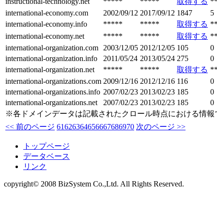
instructional-technology.net
*****
*****
取得する
*
international-economy.com
2002/09/12
2017/09/12
1847
5
international-economy.info
*****
*****
取得する
*
international-economy.net
*****
*****
取得する
*
international-organization.com
2003/12/05
2012/12/05
105
0
international-organization.info
2011/05/24
2013/05/24
275
0
international-organization.net
*****
*****
取得する
*
international-organizations.com
2009/12/16
2012/12/16
116
0
international-organizations.info
2007/02/23
2013/02/23
185
0
international-organizations.net
2007/02/23
2013/02/23
185
0
※各ドメインデータは記載されたクロール時点における情報
<< 前のページ
61
62
63
64
65
66
67
68
69
70
次のページ >>
トップページ
データベース
リンク
copyright© 2008 BizSystem Co.,Ltd. All Rights Reserved.