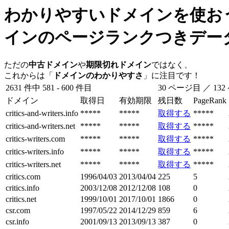
わかりやすいドメインを使おう
インのページランクつきデー
ただの
中古ドメイン
や
期限切れドメイン
ではなく、
これからは「
ドメインのわかりやすさ
」に注目です！
2631 件中 581 - 600 件目
30 ページ目 ／ 13
ドメイン
取得日
有効期限
残日数
PageRank
critics-and-writers.info
*****
*****
取得する
*****
critics-and-writers.net
*****
*****
取得する
*****
critics-writers.com
*****
*****
取得する
*****
critics-writers.info
*****
*****
取得する
*****
critics-writers.net
*****
*****
取得する
*****
critics.com
1996/04/03
2013/04/04
225
5
critics.info
2003/12/08
2012/12/08
108
0
critics.net
1999/10/01
2017/10/01
1866
0
csr.com
1997/05/22
2014/12/29
859
6
csr.info
2001/09/13
2013/09/13
387
0