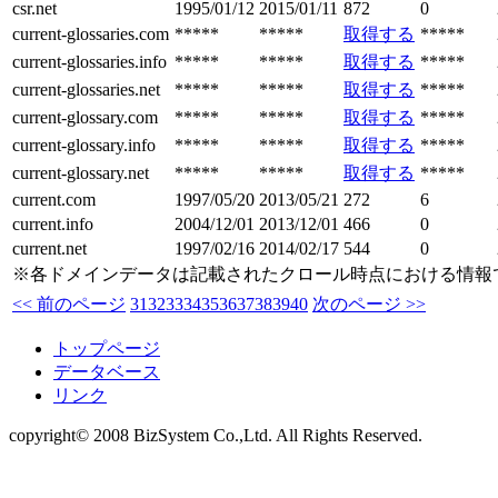
csr.net
1995/01/12
2015/01/11
872
0
current-glossaries.com
*****
*****
取得する
*****
current-glossaries.info
*****
*****
取得する
*****
current-glossaries.net
*****
*****
取得する
*****
current-glossary.com
*****
*****
取得する
*****
current-glossary.info
*****
*****
取得する
*****
current-glossary.net
*****
*****
取得する
*****
current.com
1997/05/20
2013/05/21
272
6
current.info
2004/12/01
2013/12/01
466
0
current.net
1997/02/16
2014/02/17
544
0
※各ドメインデータは記載されたクロール時点における情報
<< 前のページ
31
32
33
34
35
36
37
38
39
40
次のページ >>
トップページ
データベース
リンク
copyright© 2008 BizSystem Co.,Ltd. All Rights Reserved.